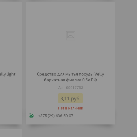
ly light
Средство для мытья посуды Velly
бархатная фиалка 0,5л РФ
00017753
3,11
руб.
Нет в наличии
+375 (29) 636-50-07