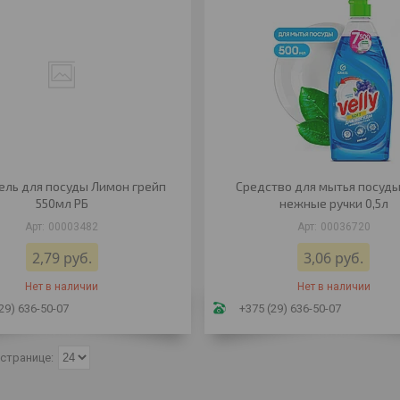
ель для посуды Лимон грейп
Средство для мытья посуды
550мл РБ
нежные ручки 0,5л
00003482
00036720
2,79
руб.
3,06
руб.
Нет в наличии
Нет в наличии
29) 636-50-07
+375 (29) 636-50-07