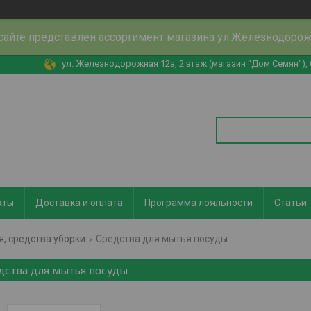
сайте представлен ассортимент магазина ул.Железнодоро
ул. Железнодорожная 12а, 2 этаж (магазин "Дом Семян"),
кты
Доставка и оплата
Программа лояльности
Статьи
, средства уборки
Средства для мытья посуды
дства для мытья посуды