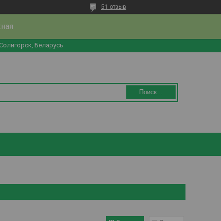
51 отзыв
жная
 Солигорск, Беларусь
Поиск...