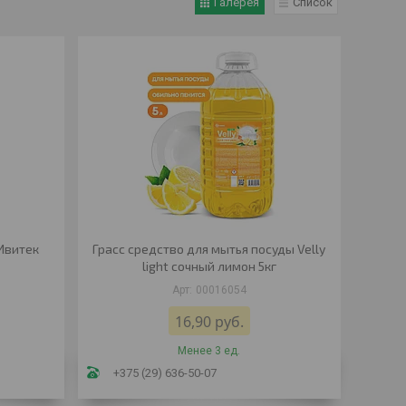
Галерея
Список
Ивитек
Грасс средство для мытья посуды Velly
light сочный лимон 5кг
00016054
16,90
руб.
Менее 3 ед.
+375 (29) 636-50-07