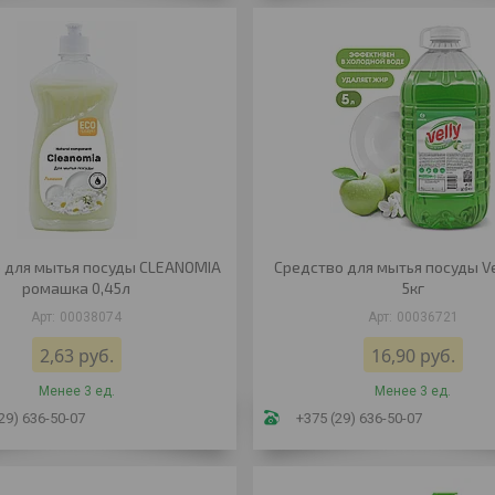
 для мытья посуды CLEANOMIA
Средство для мытья посуды Vel
ромашка 0,45л
5кг
00038074
00036721
2,63
руб.
16,90
руб.
Менее 3 ед.
Менее 3 ед.
29) 636-50-07
+375 (29) 636-50-07