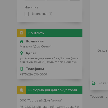
Наличие
В наличии
5
Контакты
Магазин "Дом Семян"
Клиф г
ул. Железнодорожная 12а, 2 этаж (мага
зин "Дом Семян"), Солигорск, Беларусь
+375 (29) 636-50-07
+375 (
Информация для покупателя
ООО "Торговый Дом Галина"
РБ, 223723, Минская обл, Солигорский р-