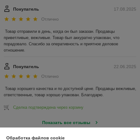
Покупатель
17.08.2025
Отлично
Товар отправили в день, когда он был заказан. Продавцы 
приветливые, вежливые. Товар был аккуратно упакован, что 
порадовало. Спасибо за оперативность и приятное деловое 
отношение.
Покупатель
22.06.2025
Отлично
Товар хорошего качества и по доступной цене. Продавцы вежливые, 
ответственные, товар хорошо упакован. Благодарю.
Сделка подтверждена через корзину
Показать все отзывы
Обработка файлов cookie