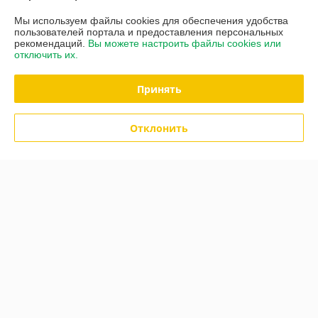
О нас
Мы используем файлы cookies для обеспечения удобства
пользователей портала и предоставления персональных
Контакты
рекомендаций.
Вы можете настроить файлы cookies или
отключить их.
Доставка и оплата
Принять
Полная версия сайта
Отклонить
Политика обработки cookies
Сайт создан на платформе Deal.by
Информация для покупателя
Юридическое лицо:
ООО "Торговый Дом Галина"
РБ, 223723, Минская обл, Солигорский р-н, г.п. Красная Слобода, ул. М.
Горького, д. 15