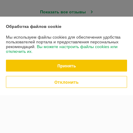
Показать все отзывы
Обработка файлов cookie
О нас
Мы используем файлы cookies для обеспечения удобства
пользователей портала и предоставления персональных
Контакты
рекомендаций.
Вы можете настроить файлы cookies или
отключить их.
Доставка и оплата
Принять
Полная версия сайта
Отклонить
Политика обработки cookies
Сайт создан на платформе Deal.by