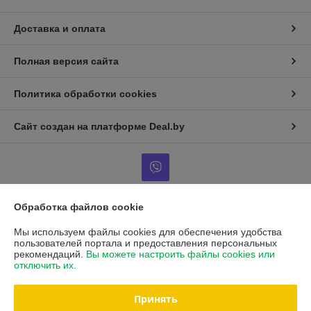
Доставка и оплата
Полная версия сайта
Политика обработки cookies
Сайт создан на платформе Deal.by
Обработка файлов cookie
Информация для покупателя
Мы используем файлы cookies для обеспечения удобства
Юридическое лицо:
ООО "Торговый Дом Галина"
пользователей портала и предоставления персональных
РБ, 223723, Минская обл, Солигорский р-н, г.п. Красная Слобода, ул. М.
рекомендаций.
Вы можете настроить файлы cookies или
Горького, д. 15
отключить их.
Регистрационный номер ЕГР: 690614992
Принять
УНП: 690614992