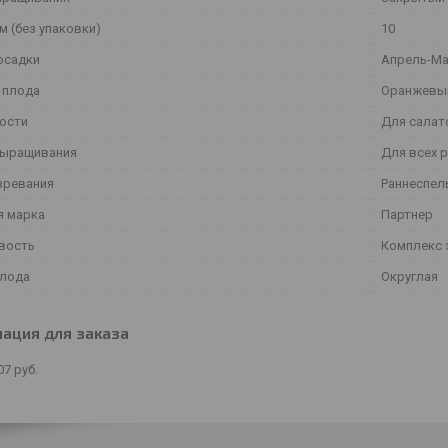
м (без упаковки)
10
осадки
Апрель-М
 плода
Оранжевы
ости
Для салат
выращивания
Для всех 
зревания
Раннеспел
я марка
Партнер
вость
Комплекс 
лода
Округлая
ация для заказа
07
руб.