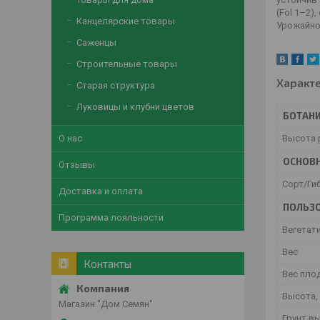
(Fol 1–2)
Канцелярские товары
Урожайнос
Саженцы
Строительные товары
Характ
Старая структура
Луковицы и клубни цветов
БОТАНИ
О нас
Высота 
ОСНОВ
Отзывы
Сорт/Ги
Доставка и оплата
ПОЛЬЗО
Программа лояльности
Вегетат
Вес
Контакты
Вес плод
Высота, 
Магазин "Дом Семян"
Грунт в