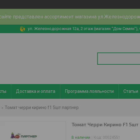
сайте представлен ассортимент магазина ул.Железнодоро
ул. Железнодорожная 12а, 2 этаж (магазин "Дом Семян"),
кты
Доставка и оплата
Программа лояльности
Статьи
т
Томат черри кирино f1 5шт партнер
Томат Черри Кирино F1 5шт
В наличии
Код:
00024551