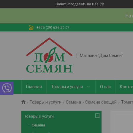
Начать продавать на Deal.by
На 
+375 (29) 636-50-07
Магазин "Дом Семян"
Главная
Товары и услуги
О нас
Конта
Товары и услуги
Семена
Семена овощей
Тома
Товары и услуги
Семена