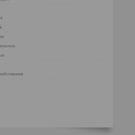
ай
й
ов
регионов
ый
заболеваний