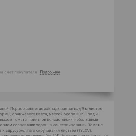
за счет покупателя
Подробнее
 дней. Первое соцветие закладывается над 9-м листом,
формы, оранжевого цвета, массой около 30 г. Плоды
пахом томата, приятной консистенции, небольшими
полном созревании хорош в консервировании. Томат с
к вирусу желтого скручивания листьев (TYLCV),
ртициллезному увяданию (Va, Vd), фузариозному увяданию