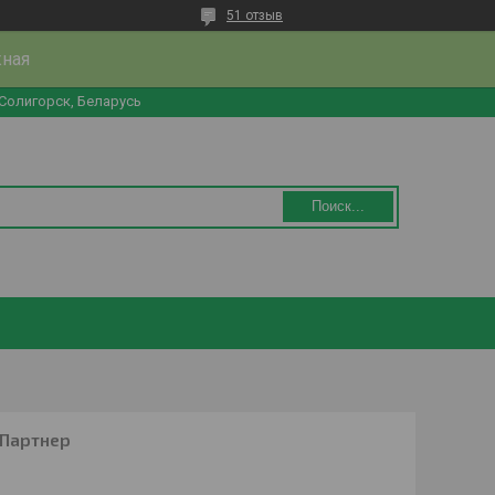
51 отзыв
жная
 Солигорск, Беларусь
Поиск...
 Партнер