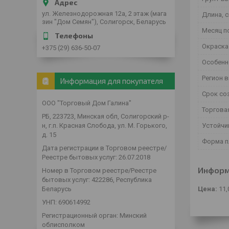
ул. Железнодорожная 12а, 2 этаж (мага
Длина, с
зин "Дом Семян"), Солигорск, Беларусь
Месяц п
Окраска
+375 (29) 636-50-07
Особенн
Регион 
Информация для покупателя
Срок со
ООО "Торговый Дом Галина"
Торгова
РБ, 223723, Минская обл, Солигорский р-
н, г.п. Красная Слобода, ул. М. Горького,
Устойчи
д. 15
Форма п
Дата регистрации в Торговом реестре/
Реестре бытовых услуг: 26.07.2018
Информ
Номер в Торговом реестре/Реестре
бытовых услуг: 422286, Республика
Беларусь
Цена:
11,
УНП: 690614992
Регистрационный орган: Минский
облисполком