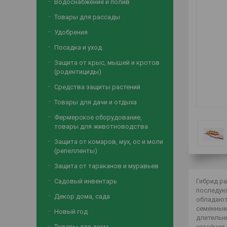
Водоснабжение и полив
Товары для рассады
Удобрения
Посадка и уход
Защита от крыс, мышей и кротов
(родентициды)
Средства защиты растений
Товары для дачи и отдыха
Фермерское оборудование,
товары для животноводства
Защита от комаров, мух, ос и моли
(репелленты)
Защита от тараканов и муравьев
Садовый инвентарь
Гибрид ра
последующ
Декор дома, сада
обладают
семенными
Новый год
длительны
Товары для дома
устойчив 