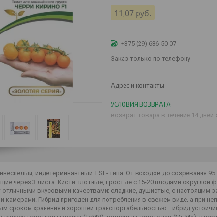
11,07
руб.
+375 (29) 636-50-07
Заказ только по телефону
Адрес и контакты
возврат товара в течение 14 дней
ннеспелый, индетерминантный, LSL- типа. От всходов до созревания 95
ие через 3 листа. Кисти плотные, простые с 15-20 плодами округлой 
 отличными вкусовыми качествами: сладкие, душистые, с настоящим за
 камерами. Гибрид пригоден для потребления в свежем виде, а при не
м сроком хранения и хорошей транспортабельностью. Гибрид устойчив 
к вирусу томатной мозаики (ToMV), галловым нематодам (Mi, Ma), к ве