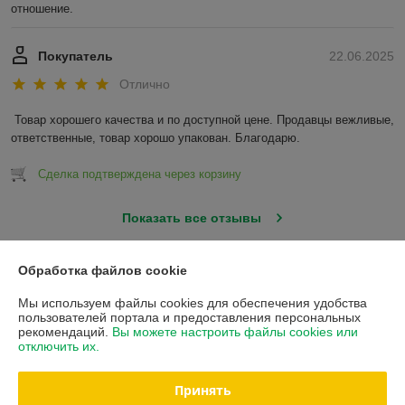
отношение.
Покупатель
22.06.2025
Отлично
Товар хорошего качества и по доступной цене. Продавцы вежливые, 
ответственные, товар хорошо упакован. Благодарю.
Сделка подтверждена через корзину
Показать все отзывы
Обработка файлов cookie
О нас
Мы используем файлы cookies для обеспечения удобства
пользователей портала и предоставления персональных
Контакты
рекомендаций.
Вы можете настроить файлы cookies или
отключить их.
Доставка и оплата
Принять