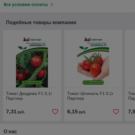
Все условия оплаты
Подобные товары компании
Томат Диадема F1 0,1г
Томат Шпинель F1 0,1г
Том
Партнер
Партнер
Па
7,31
6,15
7,
руб.
руб.
О нас