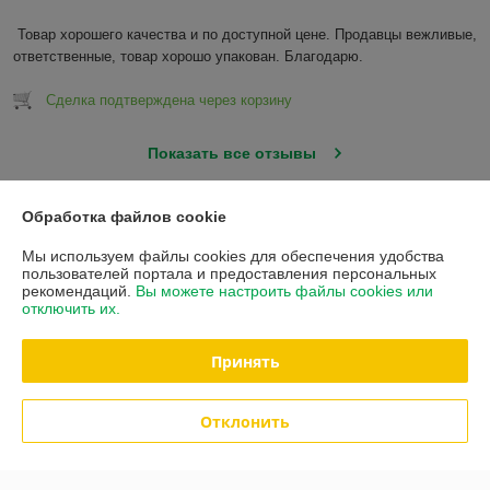
Товар хорошего качества и по доступной цене. Продавцы вежливые, 
ответственные, товар хорошо упакован. Благодарю.
Сделка подтверждена через корзину
Показать все отзывы
Обработка файлов cookie
О нас
Мы используем файлы cookies для обеспечения удобства
пользователей портала и предоставления персональных
Контакты
рекомендаций.
Вы можете настроить файлы cookies или
отключить их.
Доставка и оплата
Принять
Полная версия сайта
Отклонить
Политика обработки cookies
Сайт создан на платформе Deal.by