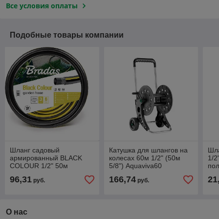
Все условия оплаты
Подобные товары компании
Шланг садовый
Катушка для шлангов на
Шл
армированный BLACK
колесах 60м 1/2" (50м
1/2
COLOUR 1/2" 50м
5/8") Aquaviva60
по
96,31
166,74
21
руб.
руб.
О нас