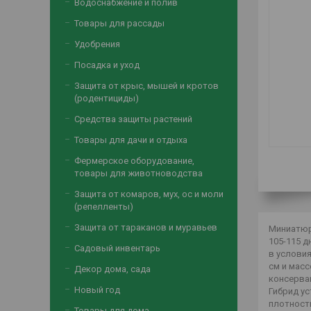
Водоснабжение и полив
Товары для рассады
Удобрения
Посадка и уход
Защита от крыс, мышей и кротов
(родентициды)
Средства защиты растений
Товары для дачи и отдыха
Фермерское оборудование,
товары для животноводства
Защита от комаров, мух, ос и моли
(репелленты)
Защита от тараканов и муравьев
Миниатюр
105-115 д
Садовый инвентарь
в условия
см и масс
Декор дома, сада
консервац
Новый год
Гибрид у
плотность
Товары для дома