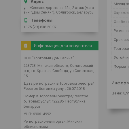
Месяц п
ул. Железнодорожная 12а, 2 этаж (мага
зин "Дом Семян"), Солигорск, Беларусь
Окраска
Особенн
+375 (29) 636-50-07
Регион 
Срок со
Информация для покупателя
Торгова
Устойчи
ООО "Торговый Дом Галина"
223723, Минская область, Солигорский
Форма п
р-н, г.п. Красная Слобода, ул.Советская,
35
Информ
Дата регистрации в Торговом реестре/
Реестре бытовых услуг: 26.07.2018
Цена:
8,9
Номер в Торговом реестре/Реестре
бытовых услуг: 422286, Республика
Беларусь
УНП: 690614992
Регистрационный орган: Минский
облисполком