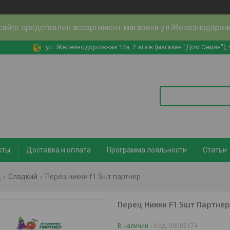
сайте представлен ассортимент магазина ул.Железнодоро
ул. Железнодорожная 12а, 2 этаж (магазин "Дом Семян"),
кты
Доставка и оплата
Программа лояльности
Статьи
ц
Сладкий
Перец никки f1 5шт партнер
Перец Никки F1 5шт Партнер
В наличии
Код:
00008174