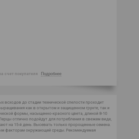
за счет покупателя
Подробнее
х всходов до стадии технической спелости проходит
выращивания как в открытом и защищенном грунте, так и
ической формы, насыщенно-красного цвета, длиной 8-10
. Перцы отлично подойдут для потребления в свежем виде,
ают на 15-й день. Высевать только пророщенные семена.
тным факторам окружающей среды. Рекомендуемая