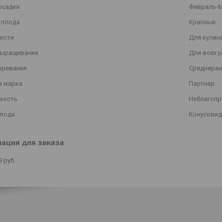
осадки
Февраль-
 плода
Красный
ости
Для кулин
выращивания
Для всех 
зревания
Среднеран
я марка
Партнер
вость
Неблагопр
лода
Конусовид
ация для заказа
9
руб.