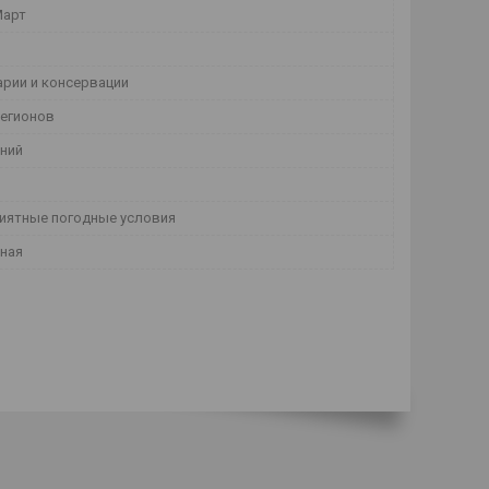
Март
арии и консервации
регионов
ний
иятные погодные условия
ная