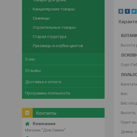
Канцелярские товары
Саженцы
Характ
Строительные товары
БОТАНИ
Старая структура
Высота 
Луковицы и клубни цветов
ОСНОВ
О нас
Сорт/Ги
Отзывы
ПОЛЬЗО
Доставка и оплата
Вегетат
Программа лояльности
Вес
Вес плод
Контакты
Высота, 
Грунт в
Магазин "Дом Семян"
Длина, с