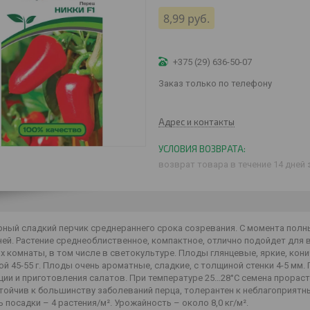
8,99
руб.
+375 (29) 636-50-07
Заказ только по телефону
Адрес и контакты
возврат товара в течение 14 дней
ный сладкий перчик среднераннего срока созревания. С момента полны
ней. Растение среднеоблиственное, компактное, отлично подойдет для 
х комнаты, в том числе в светокультуре. Плоды глянцевые, яркие, кон
ой 45-55 г. Плоды очень ароматные, сладкие, с толщиной стенки 4-5 мм
ии и приготовления салатов. При температуре 25…28°C семена прораст
стойчив к большинству заболеваний перца, толерантен к неблагоприя
 посадки – 4 растения/м². Урожайность – около 8,0 кг/м².