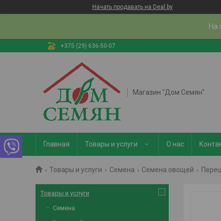
Начать продавать на Deal.by
На 
+375 (29) 636-50-07
Магазин "Дом Семян"
Главная
Товары и услуги
О нас
Конта
Товары и услуги
Семена
Семена овощей
Пере
Товары и услуги
Семена