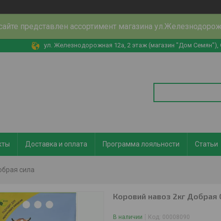
сайте представлен ассортимент магазина ул.Железнодоро
ул. Железнодорожная 12а, 2 этаж (магазин "Дом Семян"),
кты
Доставка и оплата
Программа лояльности
Статьи
обрая сила
Коровий навоз 2кг Добрая 
В наличии
Код:
00008090