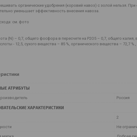
ешивать органические удобрения (коровий навоз) с золой нельзя. При
ительно уменьшает эффективность внесения навоза.
схода: см. фото
ота (N) – 0,7, общего фосфора в пересчете на P2O5 – 0,7, общего калия, в
лоты - 12,5, сухого вещества – 85 %, органического вещества – 72,7 %., 
еристики
НЫЕ АТРИБУТЫ
производитель
Россия
ВАТЕЛЬСКИЕ ХАРАКТЕРИСТИКИ
2
дности
Не ограни
я марка
Добрая си