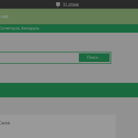
51 отзыв
жная
 Солигорск, Беларусь
Поиск...
Сила