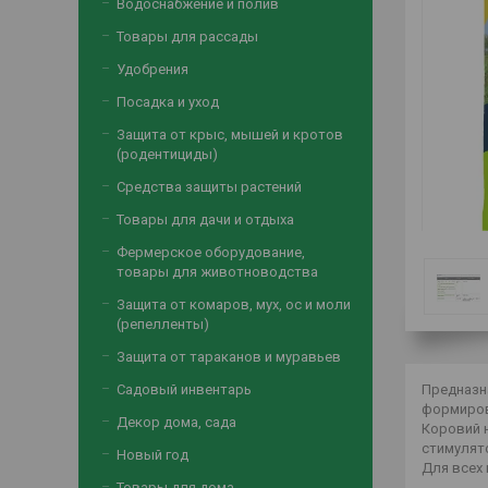
Водоснабжение и полив
Товары для рассады
Удобрения
Посадка и уход
Защита от крыс, мышей и кротов
(родентициды)
Средства защиты растений
Товары для дачи и отдыха
Фермерское оборудование,
товары для животноводства
Защита от комаров, мух, ос и моли
(репелленты)
Защита от тараканов и муравьев
Садовый инвентарь
Предназн
формиров
Декор дома, сада
Коровий 
стимулят
Новый год
Для всех 
Товары для дома