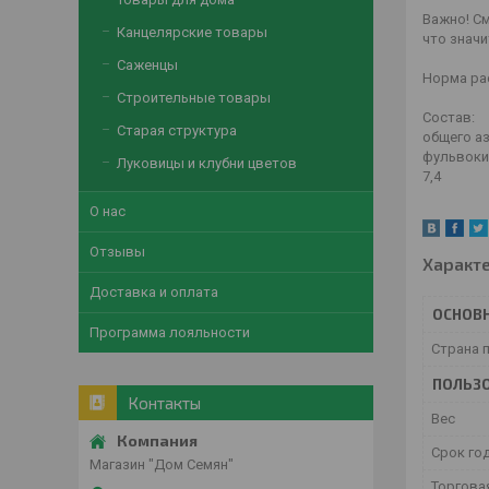
Важно! См
Канцелярские товары
что знач
Саженцы
Норма ра
Строительные товары
Состав:
Старая структура
общего аз
фульвокис
Луковицы и клубни цветов
7,4
О нас
Отзывы
Характ
Доставка и оплата
ОСНОВ
Программа лояльности
Страна 
ПОЛЬЗО
Контакты
Вес
Срок го
Магазин "Дом Семян"
Торгова