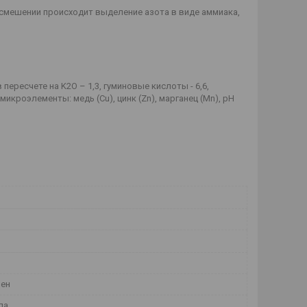
 смешении происходит выделение азота в виде аммиака,
 пересчете на K2O – 1,3, гуминовые кислоты - 6,6,
микроэлементы: медь (Cu), цинк (Zn), марганец (Mn), pH
чен
ла