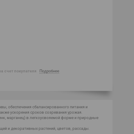
за счет покупателя
Подробнее
вы, обеспечения сбалансированного питания и
акже ускорения сроков созревания урожая.
нк, марганец) в легкоусвояемой форме и природные
щей и декоративных растений, цветов, рассады.