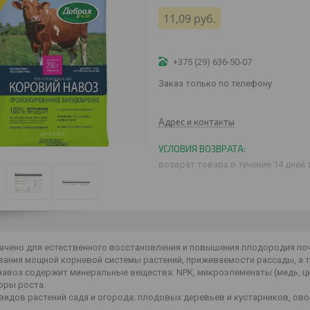
11,09
руб.
+375 (29) 636-50-07
Заказ только по телефону
Адрес и контакты
возврат товара в течение 14 дней
ачено для естественного восстановления и повышения плодородия поч
ания мощной корневой системы растений, приживаемости рассады, а т
навоз содержит минеральные вещества: NPK, микроэлеменаты (медь, ци
оры роста.
видов растений сада и огорода: плодовых деревьев и кустарников, ово