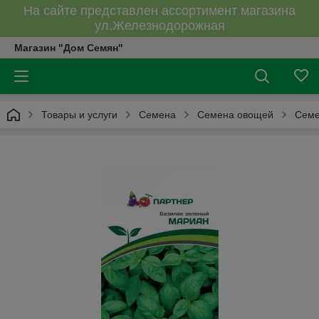
На сайте представлен ассортимент магазина
ул.Железнодорожная
Магазин "Дом Семян"
Товары и услуги
Семена
Семена овощей
Семе