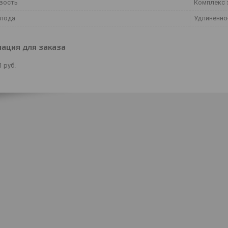
вость
Комплекс 
лода
Удлиненно
ация для заказа
1
руб.