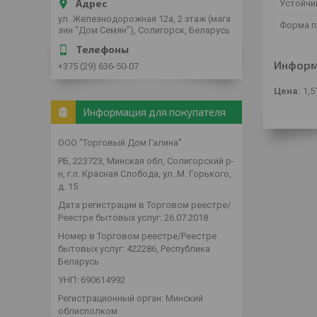
Устойчи
ул. Железнодорожная 12а, 2 этаж (мага
Форма п
зин "Дом Семян"), Солигорск, Беларусь
Информ
+375 (29) 636-50-07
Цена:
1,5
Информация для покупателя
ООО "Торговый Дом Галина"
РБ, 223723, Минская обл, Солигорский р-
н, г.п. Красная Слобода, ул. М. Горького,
д. 15
Дата регистрации в Торговом реестре/
Реестре бытовых услуг: 26.07.2018
Номер в Торговом реестре/Реестре
бытовых услуг: 422286, Республика
Беларусь
УНП: 690614992
Регистрационный орган: Минский
облисполком