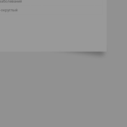
заболеваний
-округлый