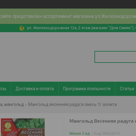
сайте представлен ассортимент магазина ул.Железнодоро
ул. Железнодорожная 12а, 2 этаж (магазин "Дом Семян"),
кты
Доставка и оплата
Программа лояльности
Статьи
а, мангольд
Мангольд весенняя радуга смесь 1г аэлита
Мангольд Весенняя радуга 
Менее 3 ед.
Код:
00022015