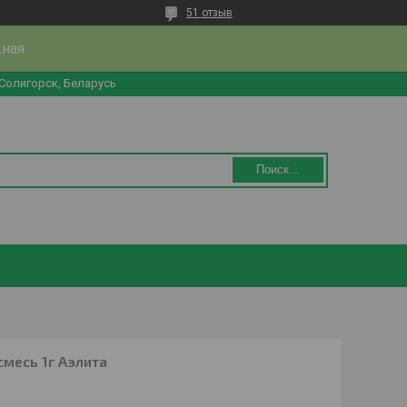
51 отзыв
жная
 Солигорск, Беларусь
Поиск...
смесь 1г Аэлита