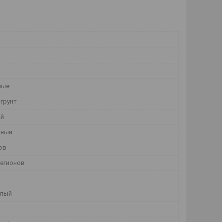
лые
грунт
ай
тный
ов
регионов
елый