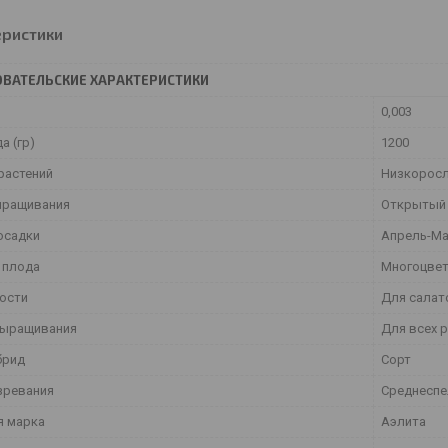
еристики
ВАТЕЛЬСКИЕ ХАРАКТЕРИСТИКИ
0,003
а (гр)
1200
растений
Низкорос
ыращивания
Открытый 
осадки
Апрель-М
 плода
Многоцве
ости
Для салат
выращивания
Для всех 
брид
Сорт
зревания
Среднесп
я марка
Аэлита