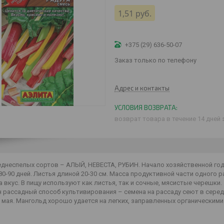
1,51
руб.
+375 (29) 636-50-07
Заказ только по телефону
Адрес и контакты
возврат товара в течение 14 дней
еднеспелых сортов – АЛЫЙ, НЕВЕСТА, РУБИН. Начало хозяйственной год
80-90 дней. Листья длиной 20-30 см. Масса продуктивной части одного р
а вкус. В пищу используют как листья, так и сочные, мясистые черешки.
 рассадный способ культивирования – семена на рассаду сеют в серед
мая. Мангольд хорошо удается на легких, заправленных органическими