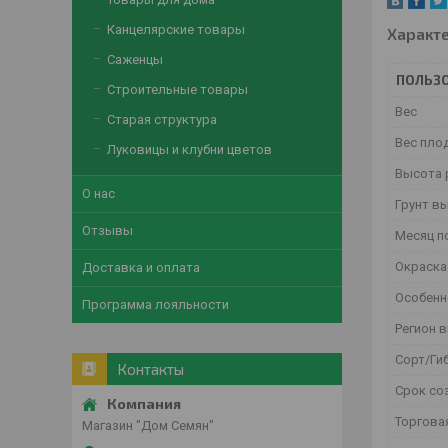
Канцелярские товары
Характ
Саженцы
ПОЛЬЗО
Строительные товары
Вес
Старая структура
Вес плод
Луковицы и клубни цветов
Высота 
О нас
Грунт в
Отзывы
Месяц п
Окраска
Доставка и оплата
Особенн
Программа лояльности
Регион 
Сорт/Ги
Контакты
Срок со
Торгова
Магазин "Дом Семян"