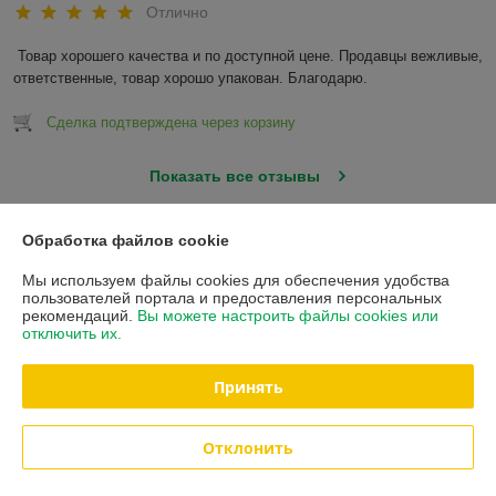
Отлично
Товар хорошего качества и по доступной цене. Продавцы вежливые, 
ответственные, товар хорошо упакован. Благодарю.
Сделка подтверждена через корзину
Показать все отзывы
Обработка файлов cookie
О нас
Мы используем файлы cookies для обеспечения удобства
пользователей портала и предоставления персональных
Контакты
рекомендаций.
Вы можете настроить файлы cookies или
отключить их.
Доставка и оплата
Принять
Полная версия сайта
Отклонить
Политика обработки cookies