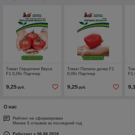
Томат Герцогиня Вкуса
Томат Папина дочка F1
То
F1 0,05г Партнер
0,05г Партнер
F1 
9,25
9,25
9,
руб.
руб.
О нас
Рейтинг не сформирован
Менее 5 отзывов за последний год
Работает с 06.06.2018