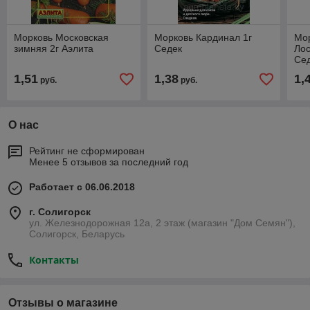
Морковь Московская
Морковь Кардинал 1г
Мо
зимняя 2г Аэлита
Седек
Лос
Се
1,51
1,38
1,
руб.
руб.
О нас
Рейтинг не сформирован
Менее 5 отзывов за последний год
Работает с 06.06.2018
г. Солигорск
ул. Железнодорожная 12а, 2 этаж (магазин "Дом Семян"),
Солигорск, Беларусь
Контакты
Отзывы о магазине