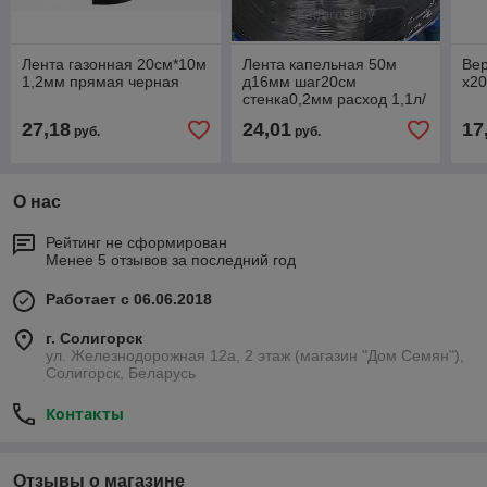
Лента газонная 20см*10м
Лента капельная 50м
Вер
1,2мм прямая черная
д16мм шаг20см
х2
стенка0,2мм расход 1,1л/
ч
27,18
24,01
17
руб.
руб.
О нас
Рейтинг не сформирован
Менее 5 отзывов за последний год
Работает с 06.06.2018
г. Солигорск
ул. Железнодорожная 12а, 2 этаж (магазин "Дом Семян"),
Солигорск, Беларусь
Контакты
Отзывы о магазине