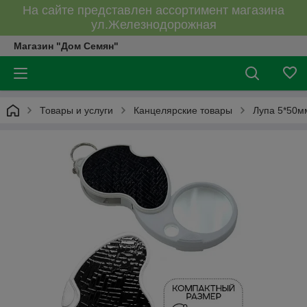
На сайте представлен ассортимент магазина
ул.Железнодорожная
Магазин "Дом Семян"
Товары и услуги
Канцелярские товары
Лупа 5*50м