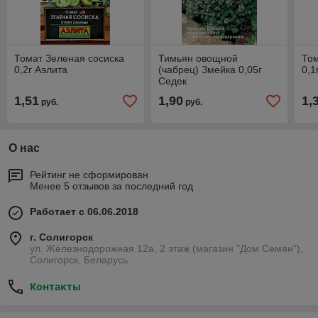
Томат Зеленая сосиска
Тимьян овощной
Том
0,2г Аэлита
(чабрец) Змейка 0,05г
0,1
Седек
1,51
1,90
1,
руб.
руб.
О нас
Рейтинг не сформирован
Менее 5 отзывов за последний год
Работает с 06.06.2018
г. Солигорск
ул. Железнодорожная 12а, 2 этаж (магазин "Дом Семян"),
Солигорск, Беларусь
Контакты