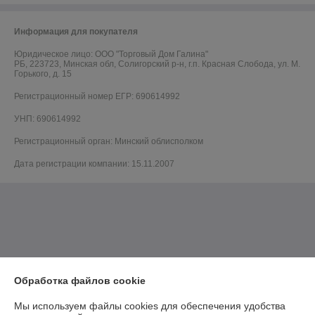
Информация для покупателя
Юридическое лицо:
ООО "Торговый Дом Галина"
РБ, 223723, Минская обл, Солигорский р-н, г.п. Красная Слобода, ул. М.
Горького, д. 15
Регистрационный номер ЕГР: 690614992
УНП: 690614992
Регистрационный орган: Минский облисполком
Дата регистрации компании: 15.11.2007
Обработка файлов cookie
Мы используем файлы cookies для обеспечения удобства