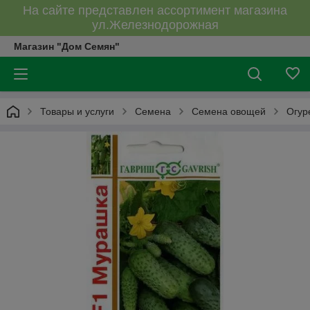
На сайте представлен ассортимент магазина
ул.Железнодорожная
Магазин "Дом Семян"
Товары и услуги
Семена
Семена овощей
Огур