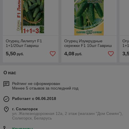
Огурец Лилипут F1
Огурец Изумрудные
Огу
1+1/20шт Гавриш
сережки F1 10шт Гавриш
1+
5,50
4,08
3,
руб.
руб.
О нас
Рейтинг не сформирован
Менее 5 отзывов за последний год
Работает с 06.06.2018
г. Солигорск
ул. Железнодорожная 12а, 2 этаж (магазин "Дом Семян"),
Солигорск, Беларусь
Контакты