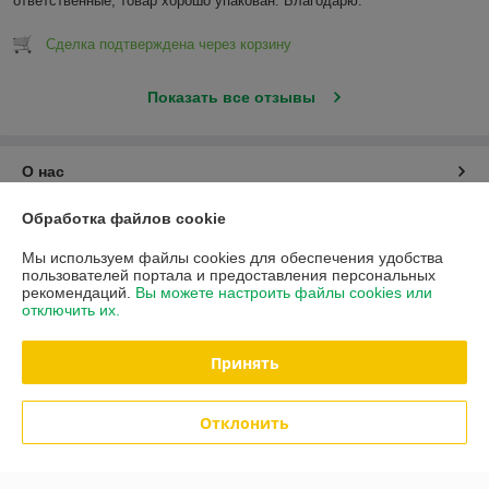
ответственные, товар хорошо упакован. Благодарю.
Сделка подтверждена через корзину
Показать все отзывы
О нас
Обработка файлов cookie
Контакты
Мы используем файлы cookies для обеспечения удобства
Доставка и оплата
пользователей портала и предоставления персональных
рекомендаций.
Вы можете настроить файлы cookies или
отключить их.
Полная версия сайта
Принять
Политика обработки cookies
Отклонить
Сайт создан на платформе Deal.by