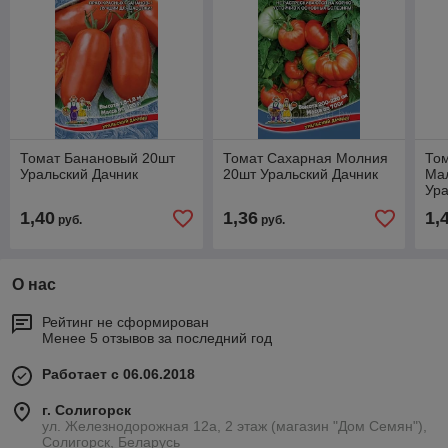
Томат Банановый 20шт
Томат Сахарная Молния
Том
Уральский Дачник
20шт Уральский Дачник
Ма
Ура
1,40
1,36
1,
руб.
руб.
О нас
Рейтинг не сформирован
Менее 5 отзывов за последний год
Работает с 06.06.2018
г. Солигорск
ул. Железнодорожная 12а, 2 этаж (магазин "Дом Семян"),
Солигорск, Беларусь