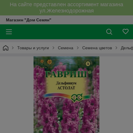
На сайте представлен ассортимент магазина
ул.Железнодорожная
Магазин "Дом Семян"
Товары и услуги
Семена
Семена цветов
Дель