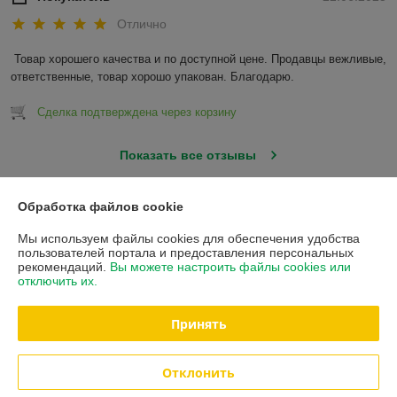
Отлично
Товар хорошего качества и по доступной цене. Продавцы вежливые, 
ответственные, товар хорошо упакован. Благодарю.
Сделка подтверждена через корзину
Показать все отзывы
Обработка файлов cookie
О нас
Мы используем файлы cookies для обеспечения удобства
пользователей портала и предоставления персональных
Контакты
рекомендаций.
Вы можете настроить файлы cookies или
отключить их.
Доставка и оплата
Принять
Полная версия сайта
Отклонить
Политика обработки cookies