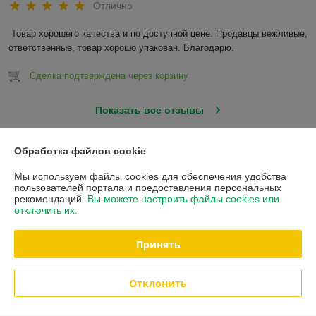
Отлично
Товар хорошего качества и по доступной цене. Продавцы вежливые, 
ответственные, товар хорошо упакован. Благодарю.
Сделка подтверждена через корзину
Показать все отзывы
Обработка файлов cookie
О нас
Мы используем файлы cookies для обеспечения удобства
пользователей портала и предоставления персональных
Контакты
рекомендаций.
Вы можете настроить файлы cookies или
отключить их.
Доставка и оплата
Принять
Полная версия сайта
Отклонить
Политика обработки cookies