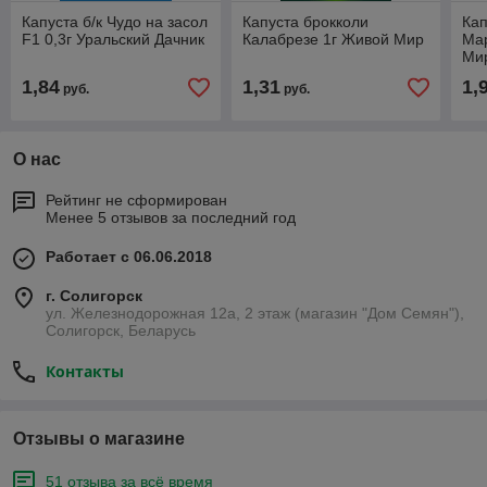
Капуста б/к Чудо на засол
Капуста брокколи
Кап
F1 0,3г Уральский Дачник
Калабрезе 1г Живой Мир
Ма
Ми
1,84
1,31
1,
руб.
руб.
О нас
Рейтинг не сформирован
Менее 5 отзывов за последний год
Работает с 06.06.2018
г. Солигорск
ул. Железнодорожная 12а, 2 этаж (магазин "Дом Семян"),
Солигорск, Беларусь
Контакты
Отзывы о магазине
51 отзыва за всё время