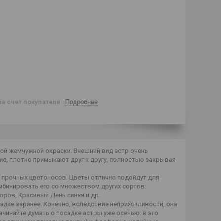
за счет покупателя
Подробнее
й жемчужной окраски. Внешний вид астр очень
ие, плотно примыкают друг к другу, полностью закрывая
 прочных цветоносов. Цветы отлично подойдут для
мбинировать его со множеством других сортов:
ров, Красивый День синяя и др.
адке заранее. Конечно, вследствие неприхотливости, она
ачинайте думать о посадке астры уже осенью: в это