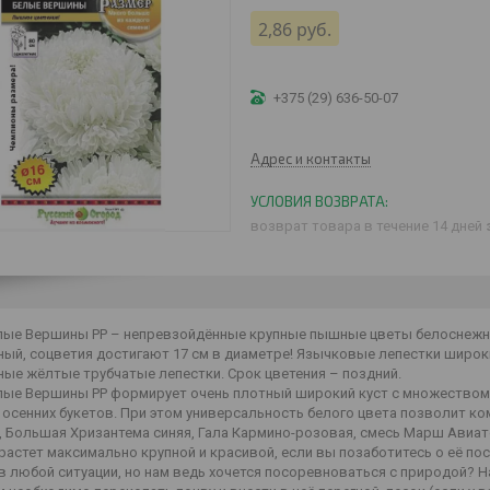
2,86
руб.
+375 (29) 636-50-07
Адрес и контакты
возврат товара в течение 14 дней
лые Вершины РР – непревзойдённые крупные пышные цветы белоснежно
ный, соцветия достигают 17 см в диаметре! Язычковые лепестки широк
ные жёлтые трубчатые лепестки. Срок цветения – поздний.
лые Вершины РР формирует очень плотный широкий куст с множеством
осенних букетов. При этом универсальность белого цвета позволит ко
, Большая Хризантема синяя, Гала Кармино-розовая, смесь Марш Авиато
астет максимально крупной и красивой, если вы позаботитесь о её пос
в любой ситуации, но нам ведь хочется посоревноваться с природой? Н