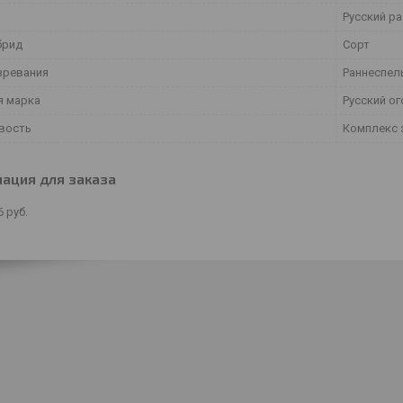
Русский р
брид
Сорт
зревания
Раннеспел
я марка
Русский о
вость
Комплекс 
ация для заказа
6
руб.