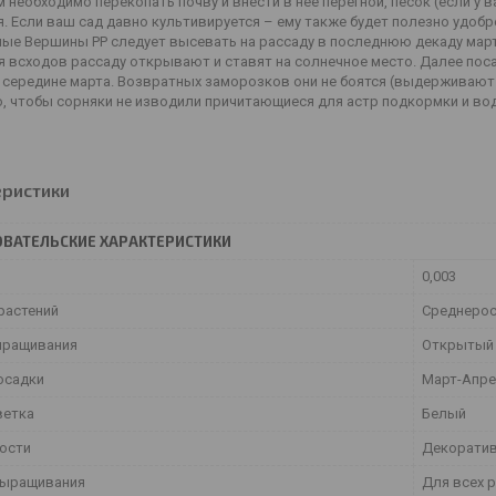
 необходимо перекопать почву и внести в неё перегной, песок (если 
. Если ваш сад давно культивируется – ему также будет полезно удоб
лые Вершины РР следует высевать на рассаду в последнюю декаду март
я всходов рассаду открывают и ставят на солнечное место. Далее поса
 середине марта. Возвратных заморозков они не боятся (выдерживают 
, чтобы сорняки не изводили причитающиеся для астр подкормки и вод
еристики
ВАТЕЛЬСКИЕ ХАРАКТЕРИСТИКИ
0,003
растений
Среднеро
ыращивания
Открытый 
осадки
Март-Апр
ветка
Белый
ости
Декорати
выращивания
Для всех 