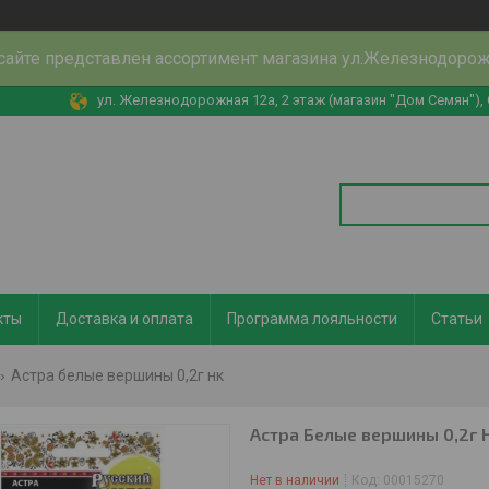
сайте представлен ассортимент магазина ул.Железнодоро
ул. Железнодорожная 12а, 2 этаж (магазин "Дом Семян"),
кты
Доставка и оплата
Программа лояльности
Статьи
Астра белые вершины 0,2г нк
Астра Белые вершины 0,2г 
Нет в наличии
Код:
00015270