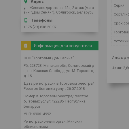
Серия
ул. Железнодорожная 12а, 2 этаж (мага
зин "Дом Семян"), Солигорск, Беларусь
Сорт/Ги
Срок со
+375 (29) 636-50-07
Торгова
Устойчи
Информация для покупателя
Информ
ООО "Торговый Дом Галина"
РБ, 223723, Минская обл, Солигорский р-
Цена:
2,8
н, г.п. Красная Слобода, ул. М. Горького,
д. 15
Дата регистрации в Торговом реестре/
Реестре бытовых услуг: 26.07.2018
Номер в Торговом реестре/Реестре
бытовых услуг: 422286, Республика
Беларусь
УНП: 690614992
Регистрационный орган: Минский
облисполком