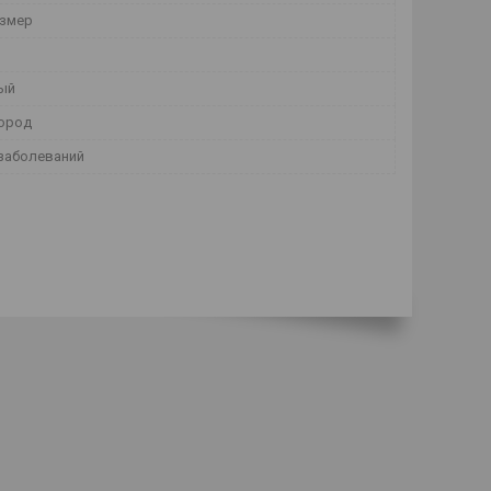
азмер
ый
город
заболеваний