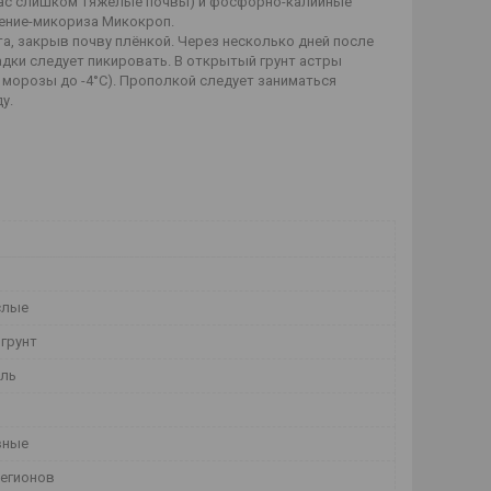
у вас слишком тяжелые почвы) и фосфорно-калийные
рение-микориза Микокроп.
а, закрыв почву плёнкой. Через несколько дней после
дки следует пикировать. В открытый грунт астры
морозы до -4°С). Прополкой следует заниматься
у.
слые
грунт
ель
вные
регионов