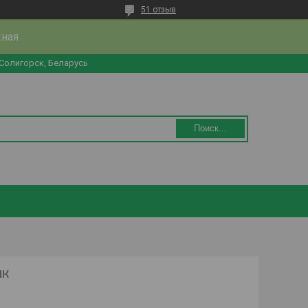
51 отзыв
жная
 Солигорск, Беларусь
Поиск...
НК