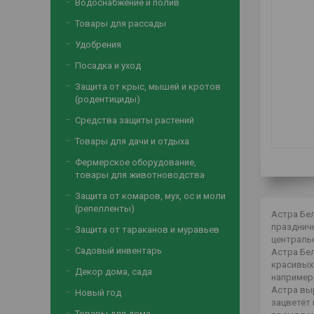
Водоснабжение и полив
Товары для рассады
Удобрения
Посадка и уход
Защита от крыс, мышей и кротов
(родентициды)
Средства защиты растений
Товары для дачи и отдыха
Фермерское оборудование,
товары для животноводства
Защита от комаров, мух, ос и моли
(репелленты)
Астра Бе
празднич
Защита от тараканов и муравьев
централь
Садовый инвентарь
Астра Бе
красивых 
Декор дома, сада
например
Астра выр
Новый год
зацветёт 
Товары для дома