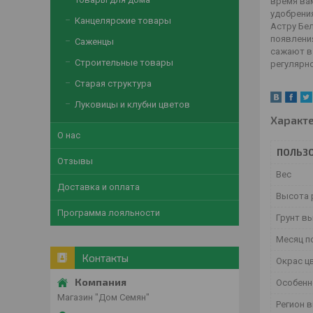
время вам
удобрения
Канцелярские товары
Астру Бе
появлени
Саженцы
сажают в
Строительные товары
регулярно
Старая структура
Луковицы и клубни цветов
Характ
О нас
ПОЛЬЗО
Отзывы
Вес
Доставка и оплата
Высота 
Программа лояльности
Грунт в
Месяц п
Контакты
Окрас ц
Особенн
Магазин "Дом Семян"
Регион 