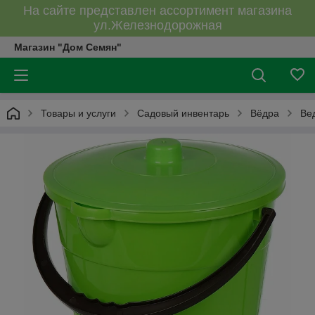
На сайте представлен ассортимент магазина
ул.Железнодорожная
Магазин "Дом Семян"
Товары и услуги
Садовый инвентарь
Вёдра
Ве