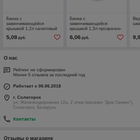
Банка с
Банка с
Вед
завинчивающейся
завинчивающейся
шк
крышкой 1,2л салатовый
крышкой 1,3л прозрачно-
салатовый
5,08
6,06
9,
руб.
руб.
О нас
Рейтинг не сформирован
Менее 5 отзывов за последний год
Работает с 06.06.2018
г. Солигорск
ул. Железнодорожная 12а, 2 этаж (магазин "Дом Семян"),
Солигорск, Беларусь
Контакты
Отзывы о магазине