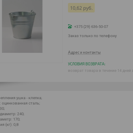
10,62
руб.
+375 (29) 636-50-07
Заказ только по телефону
Адрес и контакты
возврат товара в течение 14 дней
епления ушка - клепка;
 оцинкованная сталь;
30;
диаметр: 240;
аметр: 170;
я (кг): 0,8