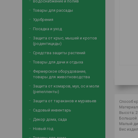
Водоснабжение и полив
Товары для рассады
Удобрения
Посадка и уход
Защита от крыс, мышей и кротов
(родентициды)
Средства защиты растений
Товары для дачи и отдыха
Фермерское оборудование,
товары для животноводства
Защита от комаров, мух, ос и моли
(репелленты)
Защита от тараканов и муравьев
Способ кр
Материал:
Садовый инвентарь
Высота: 2
Большой 
Декор дома, сада
Малый ди
Новый год
Вес издели
Товары для дома