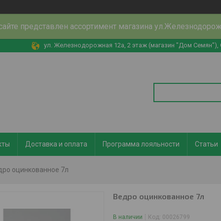
сайте представлен ассортимент магазина ул.Железнодоро
ул. Железнодорожная 12а, 2 этаж (магазин "Дом Семян"),
кты
Доставка и оплата
Программа лояльности
Статьи
дро оцинкованное 7л
Ведро оцинкованное 7л
В наличии
Код:
00026799