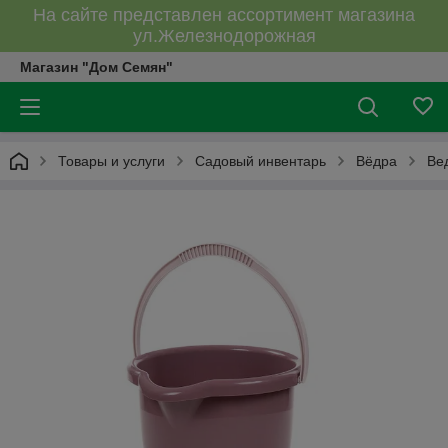
На сайте представлен ассортимент магазина
ул.Железнодорожная
Магазин "Дом Семян"
Товары и услуги
Садовый инвентарь
Вёдра
Ве