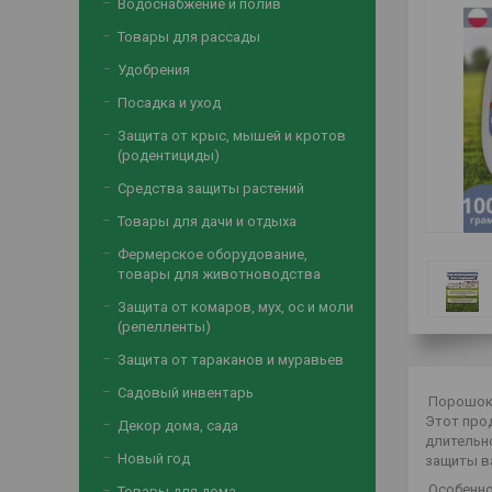
Водоснабжение и полив
Товары для рассады
Удобрения
Посадка и уход
Защита от крыс, мышей и кротов
(родентициды)
Средства защиты растений
Товары для дачи и отдыха
Фермерское оборудование,
товары для животноводства
Защита от комаров, мух, ос и моли
(репелленты)
Защита от тараканов и муравьев
Садовый инвентарь
Порошок 
Этот про
Декор дома, сада
длительн
Новый год
защиты в
Особенно
Товары для дома