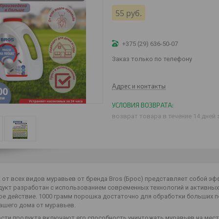
55
руб.
+375 (29) 636-50-07
Заказ только по телефону
Адрес и контакты
возврат товара в течение 14 дней
от всех видов муравьев от бренда Bros (Брос) представляет собой эф
дукт разработан с использованием современных технологий и активны
ое действие. 1000 грамм порошка достаточно для обработки больших 
ашего дома от муравьев.
сти продукта включают его способность уничтожать муравьев на месте