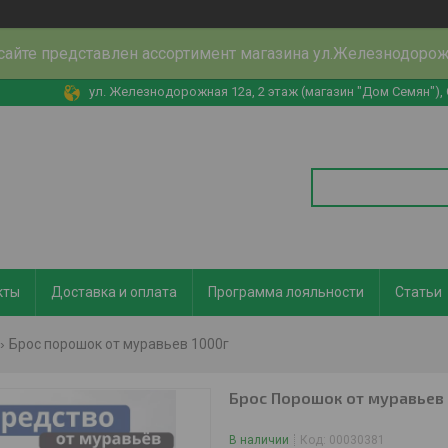
сайте представлен ассортимент магазина ул.Железнодоро
ул. Железнодорожная 12а, 2 этаж (магазин "Дом Семян"),
кты
Доставка и оплата
Программа лояльности
Статьи
Брос порошок от муравьев 1000г
Брос Порошок от муравьев
В наличии
Код:
00030381