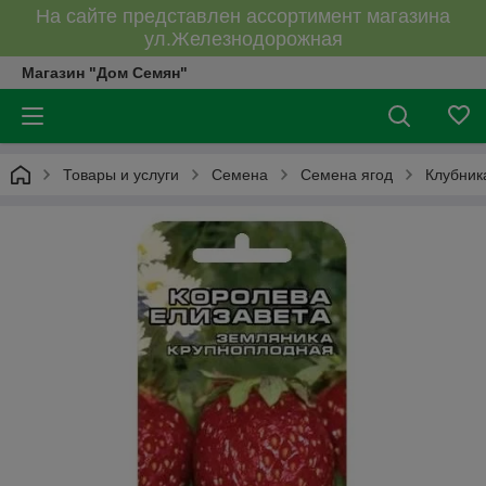
На сайте представлен ассортимент магазина
ул.Железнодорожная
Магазин "Дом Семян"
Товары и услуги
Семена
Семена ягод
Клубник