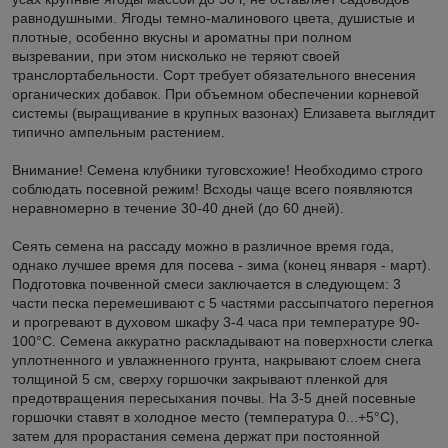
равнодушными. Ягоды темно-малинового цвета, душистые и
плотные, особенно вкусны и ароматны при полном
вызревании, при этом нисколько не теряют своей
транслортабельности. Сорт требует обязательного внесения
органических добавок. При объемном обеспечении корневой
системы (выращивание в крупных вазонах) Елизавета выглядит
типично ампельным растением.
Внимание! Семена клубники туговсхожие! Необходимо строго
соблюдать посевной режим! Всходы чаще всего появляются
неравномерно в течение 30-40 дней (до 60 дней).
Сеять семена на рассаду можно в различное время года,
однако лучшее время для посева - зима (конец января - март).
Подготовка почвенной смеси заключается в следующем: 3
части песка перемешивают с 5 частями рассыпчатого перегноя
и прогревают в духовом шкафу 3-4 часа при температуре 90-
100°С. Семена аккуратно раскладывают на поверхности слегка
уплотненного и увлажненного грунта, накрывают слоем снега
толщиной 5 см, сверху горшочки закрывают пленкой для
предотвращения пересыхания почвы. На 3-5 дней посевные
горшочки ставят в холодное место (температура 0...+5°C),
затем для прорастания семена держат при постоянной