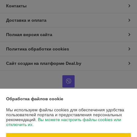
Контакты
Доставка и оплата
Полная версия сайта
Политика обработки cookies
Сайт создан на платформе Deal.by
Обработка файлов cookie
Информация для покупателя
Мы используем файлы cookies для обеспечения удобства
Юридическое лицо:
ООО "Торговый Дом Галина"
пользователей портала и предоставления персональных
РБ, 223723, Минская обл, Солигорский р-н, г.п. Красная Слобода, ул. М.
рекомендаций.
Вы можете настроить файлы cookies или
Горького, д. 15
отключить их.
Регистрационный номер ЕГР: 690614992