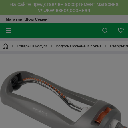
На сайте представлен ассортимент магазина
ул.Железнодорожная
Магазин "Дом Семян"
Товары и услуги
Водоснабжение и полив
Разбрызг