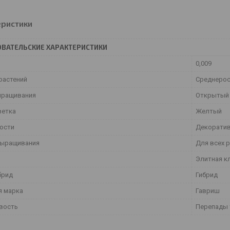
еристики
ВАТЕЛЬСКИЕ ХАРАКТЕРИСТИКИ
0,009
растений
Среднеро
ыращивания
Открытый 
ветка
Желтый
ости
Декорати
выращивания
Для всех 
Элитная к
брид
Гибрид
я марка
Гавриш
вость
Перепады 