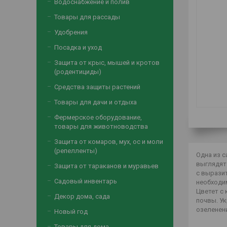
Водоснабжение и полив
Товары для рассады
Удобрения
Посадка и уход
Защита от крыс, мышей и кротов
(родентициды)
Средства защиты растений
Товары для дачи и отдыха
Фермерское оборудование,
товары для животноводства
Защита от комаров, мух, ос и моли
(репелленты)
Одна из с
выглядят 
Защита от тараканов и муравьев
с вырази
Садовый инвентарь
необходи
Цветет с
Декор дома, сада
почвы. У
озеленен
Новый год
Товары для дома