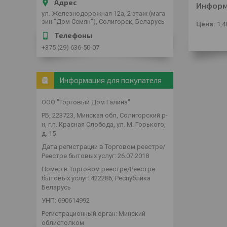
Информ
ул. Железнодорожная 12а, 2 этаж (мага
зин "Дом Семян"), Солигорск, Беларусь
Цена:
1,4
+375 (29) 636-50-07
Информация для покупателя
ООО "Торговый Дом Галина"
РБ, 223723, Минская обл, Солигорский р-
н, г.п. Красная Слобода, ул. М. Горького,
д. 15
Дата регистрации в Торговом реестре/
Реестре бытовых услуг: 26.07.2018
Номер в Торговом реестре/Реестре
бытовых услуг: 422286, Республика
Беларусь
УНП: 690614992
Регистрационный орган: Минский
облисполком