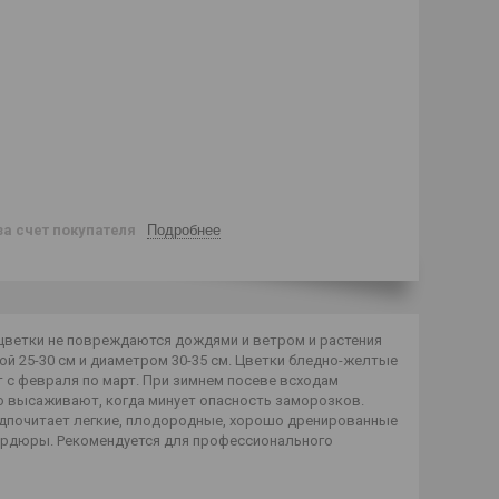
за счет покупателя
Подробнее
 цветки не повреждаются дождями и ветром и растения
й 25-30 см и диаметром 30-35 см. Цветки бледно-желтые
 с февраля по март. При зимнем посеве всходам
то высаживают, когда минует опасность заморозков.
редпочитает легкие, плодородные, хорошо дренированные
бордюры. Рекомендуется для профессионального