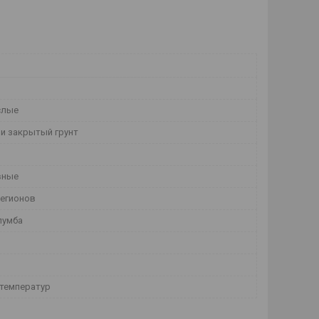
слые
и закрытый грунт
вные
регионов
лумба
температур