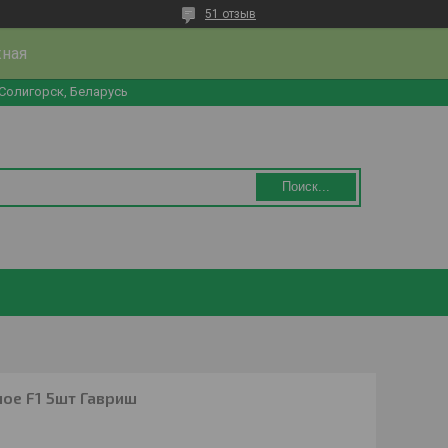
51 отзыв
жная
 Солигорск, Беларусь
Поиск...
ое F1 5шт Гавриш