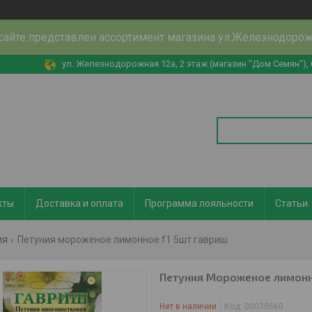
сайте представлен ассортимент магазина ул.Железнодоро
ул. Железнодорожная 12а, 2 этаж (магазин "Дом Семян"),
кты
Доставка и оплата
Программа лояльности
Статьи
ия
Петуния мороженое лимонное f1 5шт гавриш
Петуния Мороженое лимонн
Нет в наличии
Код:
00030660