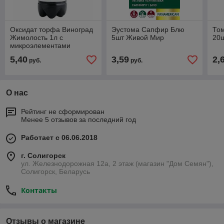
Оксидат торфа Виноград
Эустома Сапфир Блю
То
Жимолость 1л с
5шт Живой Мир
20
микроэлементами
5,40
3,59
2,
руб.
руб.
О нас
Рейтинг не сформирован
Менее 5 отзывов за последний год
Работает с 06.06.2018
г. Солигорск
ул. Железнодорожная 12а, 2 этаж (магазин "Дом Семян"),
Солигорск, Беларусь
Контакты
Отзывы о магазине