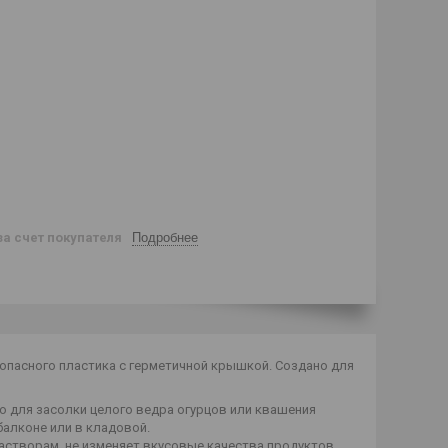
за счет покупателя
Подробнее
зопасного пластика с герметичной крышкой. Создано для
о для засолки целого ведра огурцов или квашения
балконе или в кладовой.
астворам, не изменяет вкусовые качества продуктов.