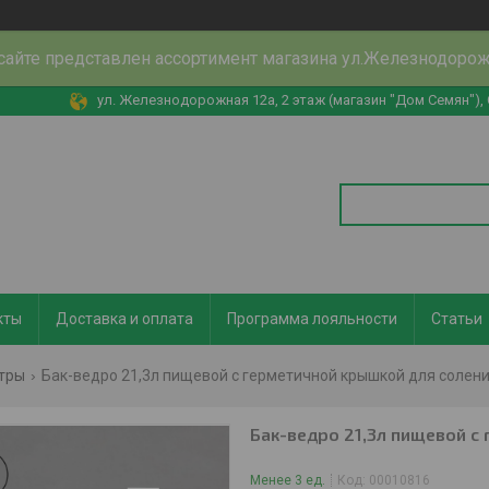
сайте представлен ассортимент магазина ул.Железнодоро
ул. Железнодорожная 12а, 2 этаж (магазин "Дом Семян"),
кты
Доставка и оплата
Программа лояльности
Статьи
стры
Бак-ведро 21,3л пищевой с герметичной крышкой для солен
Бак-ведро 21,3л пищевой с
Менее 3 ед.
Код:
00010816