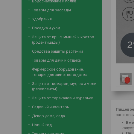
Водоснабжение и полив
Товары для рассады
Удобрения
Посадка и уход
Защита от крыс, мышей и кротов
(родентициды)
Средства защиты растений
Товары для дачи и отдыха
Фермерское оборудование,
товары для животноводства
Защита от комаров, мух, ос и моли
(репелленты)
Защита от тараканов и муравьев
Садовый инвентарь
Пищевое 
заготовки
Декор дома, сада
Вме
Новый год
капуст
Пищ
Товары для дома