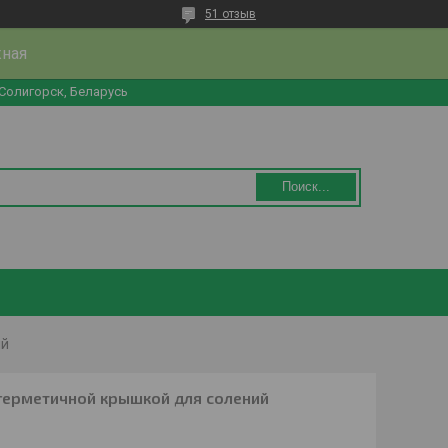
51 отзыв
жная
 Солигорск, Беларусь
Поиск...
ий
 герметичной крышкой для солений