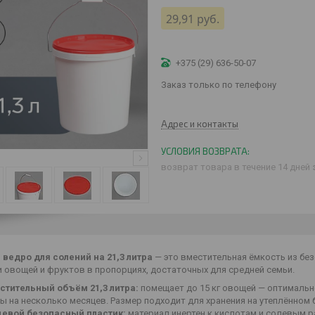
29,91
руб.
+375 (29) 636-50-07
Заказ только по телефону
Адрес и контакты
возврат товара в течение 14 дней
ведро для солений на 21,3 литра
— это вместительная ёмкость из бе
 овощей и фруктов в пропорциях, достаточных для средней семьи.
стительный объём 21,3 литра:
помещает до 15 кг овощей — оптимальн
ы на несколько месяцев. Размер подходит для хранения на утеплённом 
евой безопасный пластик:
материал инертен к кислотам и солевым р