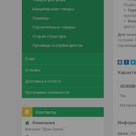
Подхо
Канцелярские товары
Гер
приле
Саженцы
Бел
цвета
Строительные товары
Для осно
Старая структура
солений. 
Луковицы и клубни цветов
перемещат
О нас
Отзывы
Характ
Доставка и оплата
ОСНОВ
Программа лояльности
Тип
Матери
Контакты
Информ
Магазин "Дом Семян"
Цена:
29,