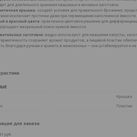
дит для длительного хранения квашеных и мочёных заготовок.
метичная крышка:
создаёт условия для правильного брожения, предо
гание исключает протечки даже при перемещении наполненной ёмкости.
ый и красный цвета:
практичное цветовое решение для дифференциаци
 упрощают визуальный поиск нужной ёмкости.
вательных заготовок:
ведро используют для квашения капусты, засол
Герметичность сохраняет аромат продуктов, а пищевой пластик обеспе
ь благодаря ручкам и хранить в межсезонье — она штабелируется и не
еристики
НЫЕ
Крышка
ал
Пластик
ация для заказа
91
руб.