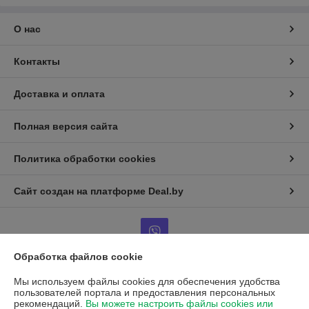
О нас
Контакты
Доставка и оплата
Полная версия сайта
Политика обработки cookies
Сайт создан на платформе Deal.by
Обработка файлов cookie
Мы используем файлы cookies для обеспечения удобства
Информация для покупателя
пользователей портала и предоставления персональных
рекомендаций.
Вы можете настроить файлы cookies или
Юридическое лицо:
ООО "Торговый Дом Галина"