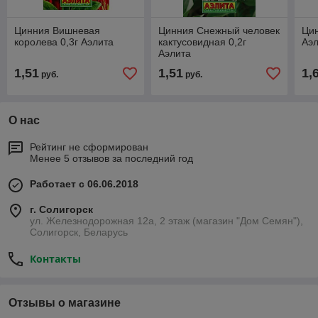
Цинния Вишневая
Цинния Снежный человек
Цин
королева 0,3г Аэлита
кактусовидная 0,2г
Аэ
Аэлита
1,51
1,51
1,
руб.
руб.
О нас
Рейтинг не сформирован
Менее 5 отзывов за последний год
Работает с 06.06.2018
г. Солигорск
ул. Железнодорожная 12а, 2 этаж (магазин "Дом Семян"),
Солигорск, Беларусь
Контакты
Отзывы о магазине