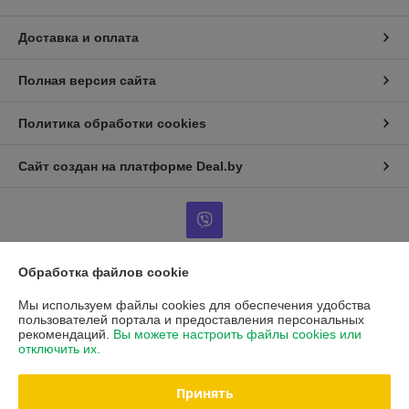
Доставка и оплата
Полная версия сайта
Политика обработки cookies
Сайт создан на платформе Deal.by
Обработка файлов cookie
Информация для покупателя
Мы используем файлы cookies для обеспечения удобства
Юридическое лицо:
ООО "Торговый Дом Галина"
пользователей портала и предоставления персональных
РБ, 223723, Минская обл, Солигорский р-н, г.п. Красная Слобода, ул. М.
рекомендаций.
Вы можете настроить файлы cookies или
Горького, д. 15
отключить их.
Регистрационный номер ЕГР: 690614992
Принять
УНП: 690614992