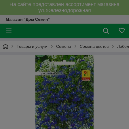
На сайте представлен ассортимент магазина
ул.Железнодорожная
Магазин "Дом Семян"
Товары и услуги
Семена
Семена цветов
Лобел