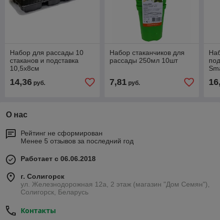
Набор для рассады 10
Набор стаканчиков для
Наб
стаканов и подставка
рассады 250мл 10шт
по
10,5х8см
Sma
14,36
7,81
16
руб.
руб.
О нас
Рейтинг не сформирован
Менее 5 отзывов за последний год
Работает с 06.06.2018
г. Солигорск
ул. Железнодорожная 12а, 2 этаж (магазин "Дом Семян"),
Солигорск, Беларусь
Контакты