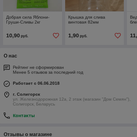
Добрая сила Яблони-
Крышка для слива
Вед
Груши-Сливы 2кг
винтовая 82мм
бл
10,90
1,90
11
руб.
руб.
О нас
Рейтинг не сформирован
Менее 5 отзывов за последний год
Работает с 06.06.2018
г. Солигорск
ул. Железнодорожная 12а, 2 этаж (магазин "Дом Семян"),
Солигорск, Беларусь
Контакты
Отзывы о магазине