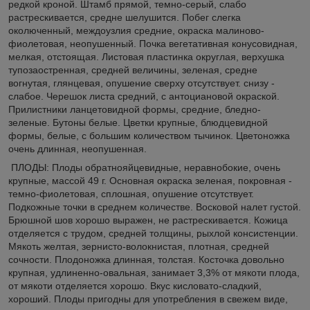
редкой кроной. Штамб прямой, темно-серый, слабо
растрескивается, средне шелушится. Побег слегка
околюченный, междоузлия средние, окраска малиново-
фиолетовая, неопушенный. Почка вегетативная конусовидная,
мелкая, отстоящая. Листовая пластинка округлая, верхушка
тупозаостренная, средней величины, зеленая, средне
вогнутая, глянцевая, опушение сверху отсутствует. снизу -
слабое. Черешок листа средний, с антоциановой окраской.
Прилистники ланцетовидной формы, средние, бледно-
зеленые. Бутоны белые. Цветки крупные, блюдцевидной
формы, белые, с большим количеством тычинок. Цветоножка
очень длинная, неопушенная.
ПЛОДЫ: Плоды обратнояйцевидные, неравнобокие, очень
крупные, массой 49 г. Основная окраска зеленая, покровная -
темно-фиолетовая, сплошная, опушение отсутствует.
Подкожные точки в среднем количестве. Восковой налет густой.
Брюшной шов хорошо выражен, не растрескивается. Кожица
отделяется с трудом, средней толщины, рыхлой консистенции.
Мякоть желтая, зернисто-волокнистая, плотная, средней
сочности. Плодоножка длинная, толстая. Косточка довольно
крупная, удлиненно-овальная, занимает 3,3% от мякоти плода,
от мякоти отделяется хорошо. Вкус кисловато-сладкий,
хороший. Плоды пригодны для употребления в свежем виде,