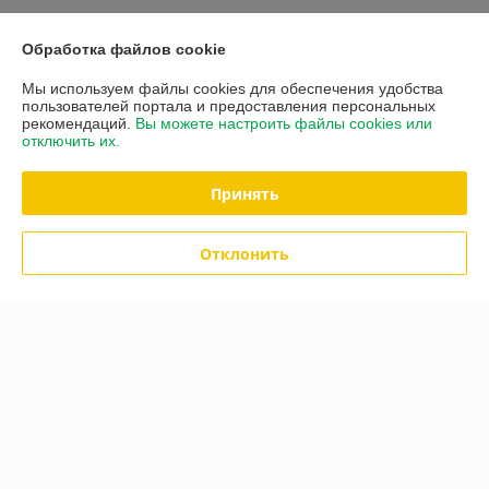
Обработка файлов cookie
О нас
Мы используем файлы cookies для обеспечения удобства
пользователей портала и предоставления персональных
Контакты
рекомендаций.
Вы можете настроить файлы cookies или
отключить их.
Доставка и оплата
Принять
Полная версия сайта
Отклонить
Политика обработки cookies
Сайт создан на платформе Deal.by
Информация для покупателя