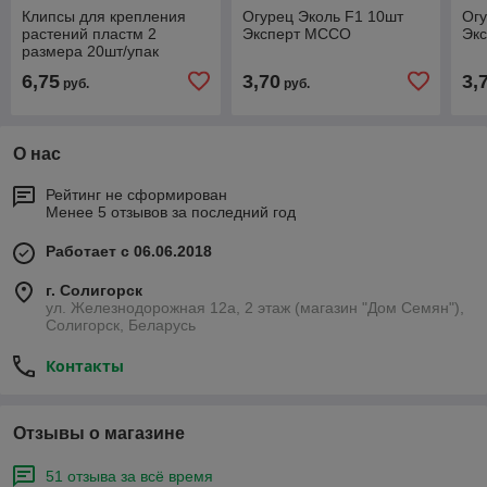
Клипсы для крепления
Огурец Эколь F1 10шт
Огу
растений пластм 2
Эксперт МССО
Эк
размера 20шт/упак
6,75
3,70
3,
руб.
руб.
О нас
Рейтинг не сформирован
Менее 5 отзывов за последний год
Работает с 06.06.2018
г. Солигорск
ул. Железнодорожная 12а, 2 этаж (магазин "Дом Семян"),
Солигорск, Беларусь
Контакты
Отзывы о магазине
51 отзыва за всё время