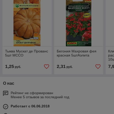
Тыква Мускат де Прованс
Бегония Махровая фея
Кли
5шт МССО
красная 5штАэлита
рас
10ш
1,25
2,31
7,
руб.
руб.
О нас
Рейтинг не сформирован
Менее 5 отзывов за последний год
Работает с 06.06.2018