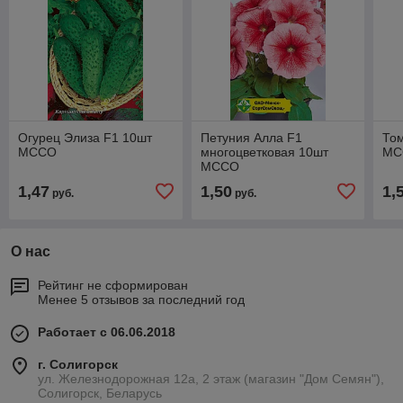
Огурец Элиза F1 10шт
Петуния Алла F1
Том
МССО
многоцветковая 10шт
МС
МССО
1,47
1,50
1,
руб.
руб.
О нас
Рейтинг не сформирован
Менее 5 отзывов за последний год
Работает с 06.06.2018
г. Солигорск
ул. Железнодорожная 12а, 2 этаж (магазин "Дом Семян"),
Солигорск, Беларусь