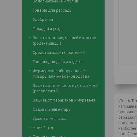
Водоснабжение и полив
Товары для рассады
Удобрения
Посадка и уход
Защита от крыс, мышей и кротов
(родентициды)
Средства защиты растений
Товары для дачи и отдыха
Фермерское оборудование,
товары для животноводства
Защита от комаров, мух, ос и моли
(репелленты)
Защита от тараканов и муравьев
«Тет-А-Т
напоминаю
Садовый инвентарь
возвышаю
страдают 
Декор дома, сада
прочность
Новый год
наиболее 
своей пр
Товары для дома