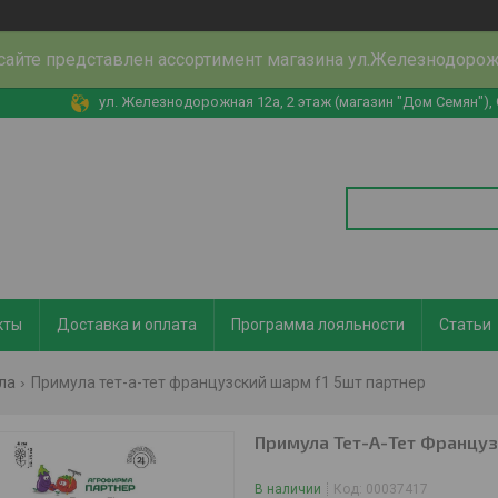
сайте представлен ассортимент магазина ул.Железнодоро
ул. Железнодорожная 12а, 2 этаж (магазин "Дом Семян"),
кты
Доставка и оплата
Программа лояльности
Статьи
ла
Примула тет-а-тет французский шарм f1 5шт партнер
Примула Тет-А-Тет Француз
В наличии
Код:
00037417