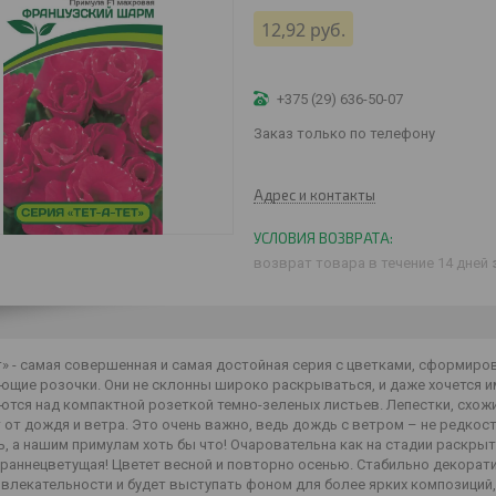
12,92
руб.
+375 (29) 636-50-07
Заказ только по телефону
Адрес и контакты
возврат товара в течение 14 дней
ет» - самая совершенная и самая достойная серия с цветками, сформи
щие розочки. Они не склонны широко раскрываться, и даже хочется им 
тся над компактной розеткой темно-зеленых листьев. Лепестки, схожи
от дождя и ветра. Это очень важно, ведь дождь с ветром – не редкос
, а нашим примулам хоть бы что! Очаровательна как на стадии раскрыт
раннецветущая! Цветет весной и повторно осенью. Стабильно декорати
ивлекательности и будет выступать фоном для более ярких композиций