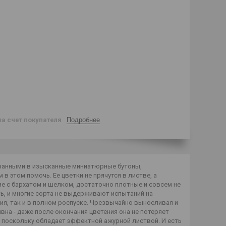
за счет покупателя
Подробнее
рованными в изысканные миниатюрные бутоны,
в этом помочь. Ее цветки не прячутся в листве, а
е с бархатом и шелком, достаточно плотные и совсем не
ть, и многие сорта не выдерживают испытаний на
ия, так и в полном роспуске. Чрезвычайно выносливая и
вна - даже после окончания цветения она не потеряет
, поскольку обладает эффектной ажурной листвой. И есть