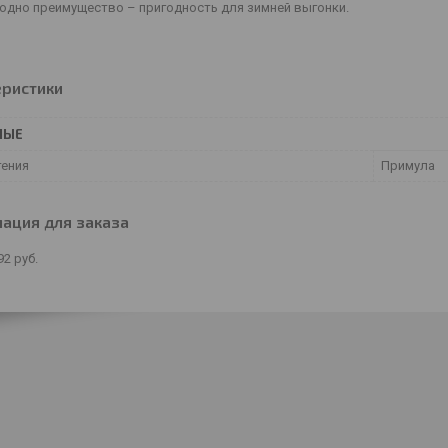
 одно преимущество – пригодность для зимней выгонки.
еристики
НЫЕ
тения
Примула
ация для заказа
92
руб.