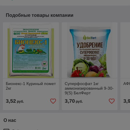
Подобные товары компании
Бионекс-1 Куриный помет
Суперфосфат 1кг
АФК
2кг
аммонизированный 9-30-
9(S) БелФерт
3,52
3,70
3,
руб.
руб.
О нас