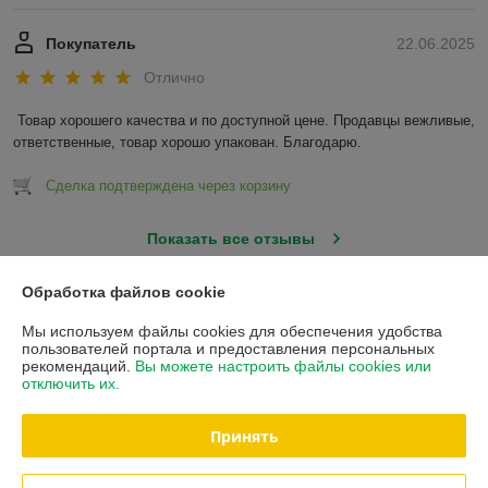
Покупатель
22.06.2025
Отлично
Товар хорошего качества и по доступной цене. Продавцы вежливые, 
ответственные, товар хорошо упакован. Благодарю.
Сделка подтверждена через корзину
Показать все отзывы
Обработка файлов cookie
О нас
Мы используем файлы cookies для обеспечения удобства
пользователей портала и предоставления персональных
Контакты
рекомендаций.
Вы можете настроить файлы cookies или
отключить их.
Доставка и оплата
Принять
Полная версия сайта