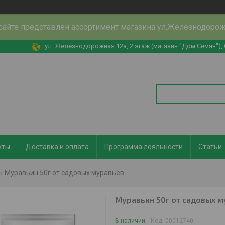
сайте представлен ассортимент магазина ул.Железнодоро
ул. Железнодорожная 12а, 2 этаж (магазин "Дом Семян"),
кты
Доставка и оплата
Программа лояльности
Статьи
Муравьин 50г от садовых муравьев
Муравьин 50г от садовых м
В наличии
Код:
00012740