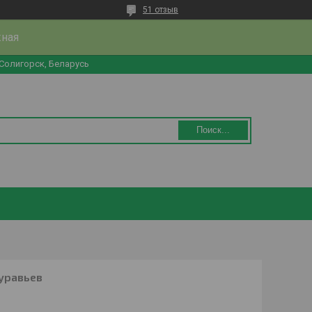
51 отзыв
жная
 Солигорск, Беларусь
Поиск...
уравьев