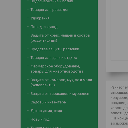
Водоснабжение и полив
Товары для рассады
Удобрения
Посадка и уход
Защита от крыс, мышей и кротов
(родентициды)
Средства защиты растений
Товары для дачи и отдыха
Фермерское оборудование,
товары для животноводства
Защита от комаров, мух, ос и моли
(репелленты)
Раннеспел
выращиван
Защита от тараканов и муравьев
конусовид
Садовый инвентарь
сладкие, 
хорош дл
Декор дома, сада
вплоть до
— в конце
Новый год
возможно
Товары для дома