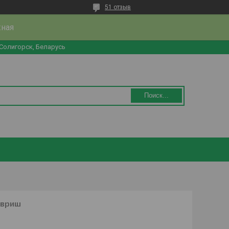
51 отзыв
жная
 Солигорск, Беларусь
Поиск...
авриш