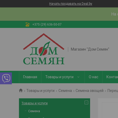
Начать продавать на Deal.by
На 
+375 (29) 636-50-07
Магазин "Дом Семян"
Главная
Товары и услуги
О нас
Конта
Товары и услуги
Семена
Семена овощей
Пере
Товары и услуги
Семена