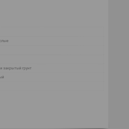
слые
и закрытый грунт
ый