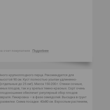
за счет покупателя
Подробнее
йного крупноплодного перца. Рекомендуется для
высотой 90 см. Куст полностью усыпан удлиненно-
дельные до 25 см!). Масса 150-200 г. Стенки сочные,
ных плодов, так и у зрелых темно-красных. Сорт очень
 плодоношение обеспечит регулярный сбор плодов
февраля. Пикировка — в фазе семядолей. Высадка в грунт
 развилки. Схема посадки: 40x80 см. Взрослым растениям,