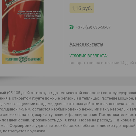
1,16
руб.
+375 (29) 636-50-07
Адрес и контакты
возврат товара в течение 14 дней
ый (95-105 дней от всходов до технической спелости) сорт суперурожа
ия в открытом грунте (южные регионы) и теплицах. Растение мощное, 
ными глянцевыми плодами, длина которых действительно впечатляет (от
толщиной 4-5 мм, остаются необыкновенно нежными как у незрелых зеле
я свежих салатов, жарки, тушения и фарширования. Продолжительное
 поздней осени. Урожайность до 10 кг/м². Посев на рассаду — в конце 
 мая. Формировка: удаление всех боковых побегов и листьев до первой
, потребуется подвязка.