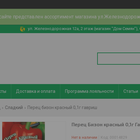
сайте представлен ассортимент магазина ул.Железнодоро
ул. Железнодорожная 12а, 2 этаж (магазин "Дом Семян"),
кты
Доставка и оплата
Программа лояльности
Статьи
ц
Сладкий
Перец бизон красный 0,1г гавриш
Перец Бизон красный 0,1г Г
Нет в наличии
Код:
00014829