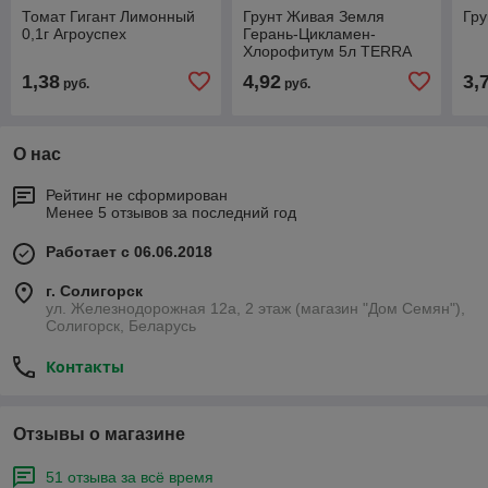
Томат Гигант Лимонный
Грунт Живая Земля
Гру
0,1г Агроуспех
Герань-Цикламен-
Хлорофитум 5л TERRA
VITA
1,38
4,92
3,
руб.
руб.
О нас
Рейтинг не сформирован
Менее 5 отзывов за последний год
Работает с 06.06.2018
г. Солигорск
ул. Железнодорожная 12а, 2 этаж (магазин "Дом Семян"),
Солигорск, Беларусь
Контакты
Отзывы о магазине
51 отзыва за всё время