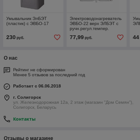
Умывальник ЭлБЭТ
Электроводонагреватель
Ум
(пластик) с ЭВБО-17
ЭВБО-22 верх ЭЛБЭТ с
ЭЛ
ручн.регул.темпер.
230
77,99
44
руб.
руб.
О нас
Рейтинг не сформирован
Менее 5 отзывов за последний год
Работает с 06.06.2018
г. Солигорск
ул. Железнодорожная 12а, 2 этаж (магазин "Дом Семян"),
Солигорск, Беларусь
Контакты
Отзывы о магазине