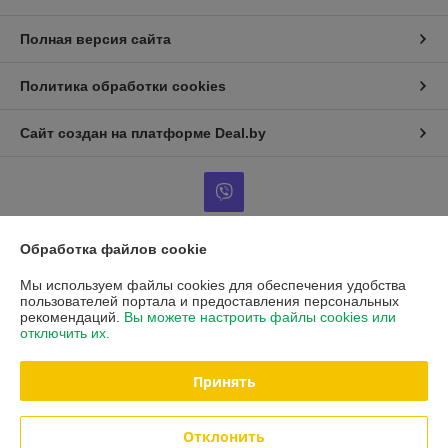
Полная версия сайта
Политика обработки cookies
Сайт создан на платформе Deal.by
Обработка файлов cookie
Информация для покупателя
Мы используем файлы cookies для обеспечения удобства
Юридическое лицо:
ООО "Торговый Дом Галина"
пользователей портала и предоставления персональных
РБ, 223723, Минская обл, Солигорский р-н, г.п. Красная Слобода, ул. М.
рекомендаций.
Вы можете настроить файлы cookies или
Горького, д. 15
отключить их.
Регистрационный номер ЕГР: 690614992
Принять
УНП: 690614992
Регистрационный орган: Минский облисполком
Отклонить