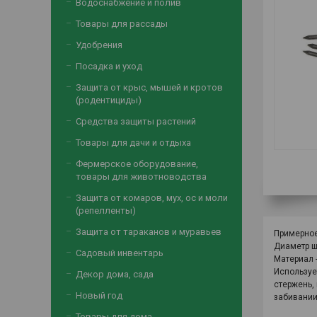
Водоснабжение и полив
Товары для рассады
Удобрения
Посадка и уход
Защита от крыс, мышей и кротов
(родентициды)
Средства защиты растений
Товары для дачи и отдыха
Фермерское оборудование,
товары для животноводства
Защита от комаров, мух, ос и моли
(репелленты)
Защита от тараканов и муравьев
Примерное 
Диаметр ш
Садовый инвентарь
Материал 
Используе
Декор дома, сада
стержень,
Новый год
забивании
Товары для дома