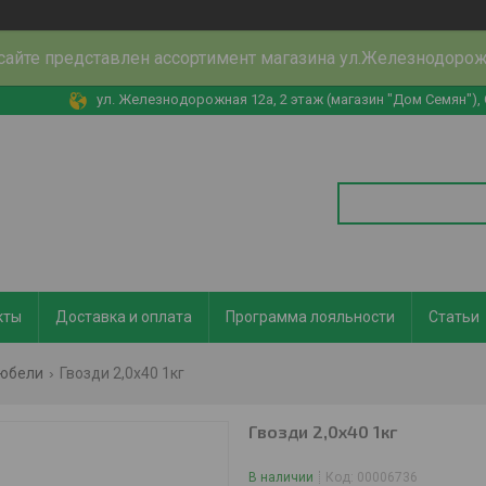
сайте представлен ассортимент магазина ул.Железнодоро
ул. Железнодорожная 12а, 2 этаж (магазин "Дом Семян"),
кты
Доставка и оплата
Программа лояльности
Статьи
дюбели
Гвозди 2,0х40 1кг
Гвозди 2,0х40 1кг
В наличии
Код:
00006736