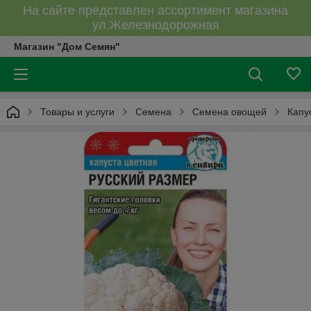
На сайте представлен ассортимент магазина
ул.Железнодорожная
Магазин "Дом Семян"
Товары и услуги
Семена
Семена овощей
Капу