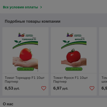
Все условия оплаты
Подобные товары компании
Томат Тореадор F1 10шт
Томат Фрося F1 10шт
То
Партнер
Партнер
шо
6,53
6,97
6,
руб.
руб.
О нас