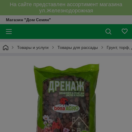
На сайте представлен ассортимент магазина
ул.Железнодорожная
Магазин "Дом Семян"
Товары и услуги
Товары для рассады
Грунт, торф,