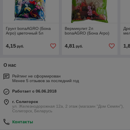
Грунт bonaAGRO (Бона
Вермикулит 2л
Др
Агро) цветочный 5л
bonaAGRO (Бона Агро)
ме
4,15
4,81
1,
руб.
руб.
О нас
Рейтинг не сформирован
Менее 5 отзывов за последний год
Работает с 06.06.2018
г. Солигорск
ул. Железнодорожная 12а, 2 этаж (магазин "Дом Семян"),
Солигорск, Беларусь
Контакты