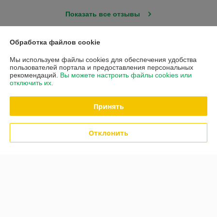
Показать все отзывы
Обработка файлов cookie
О нас
Мы используем файлы cookies для обеспечения удобства
пользователей портала и предоставления персональных
Контакты
рекомендаций.
Вы можете настроить файлы cookies или
отключить их.
Доставка и оплата
Принять
Полная версия сайта
Отклонить
Политика обработки cookies
Сайт создан на платформе Deal.by